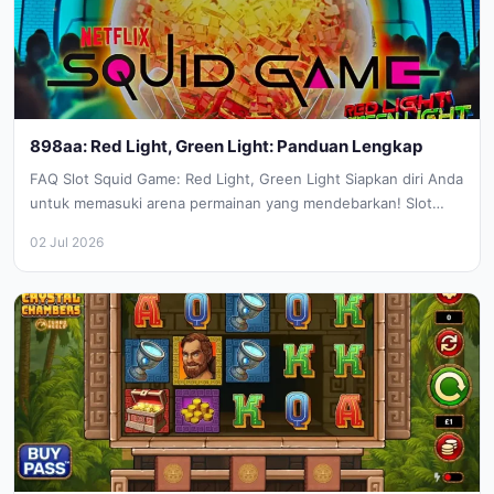
898aa: Red Light, Green Light: Panduan Lengkap
FAQ Slot Squid Game: Red Light, Green Light Siapkan diri Anda
untuk memasuki arena permainan yang mendebarkan! Slot
Squid 898aa...
02 Jul 2026