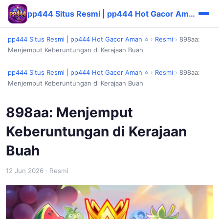
pp444 Situs Resmi | pp444 Hot Gacor Aman ⭐
pp444 Situs Resmi | pp444 Hot Gacor Aman ⭐
›
Resmi
›
898aa:
Menjemput Keberuntungan di Kerajaan Buah
pp444 Situs Resmi | pp444 Hot Gacor Aman ⭐
›
Resmi
›
898aa:
Menjemput Keberuntungan di Kerajaan Buah
898aa: Menjemput
Keberuntungan di Kerajaan
Buah
12 Jun 2026
· Resmi