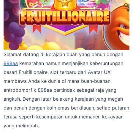
Selamat datang di kerajaan buah yang penuh dengan
898aa
kemarahan namun menjanjikan keberuntungan
besar! Fruitillionaire, slot terbaru dari Avatar UX,
membawa Anda ke dunia di mana buah-buahan
antropomorfik 898aa bertindak sebagai raja yang
angkuh. Dengan latar belakang kerajaan yang megah
dan penuh dengan koin emas berkilauan, setiap putaran
terasa seperti kesempatan untuk memanen kekayaan
yang melimpah.